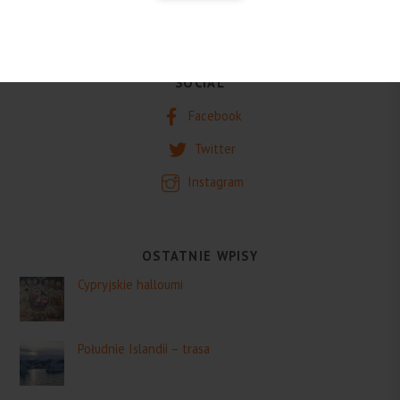
SOCIAL
Facebook
Twitter
Instagram
OSTATNIE WPISY
Cypryjskie halloumi
Południe Islandii – trasa