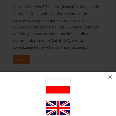
1 dzień Majorka 6.30 – lot „Ryanair” z Modlina do
Palma 9.40 – przylot do Palma Samochód
zarezerwowany na 4 dni – Ford Fiesta w
GOLDCAR. Benzyna 1 l 95 za 1,28 euro. Jedziemy
do Palmy – zostawiamy samochód na ulicy za
darmo – okolice ulicy Ciutat de Querétaro.
Zwiedzanie Palmy – Banys Arabs (łaźnie […]
więcej
×
Follow on Instagram