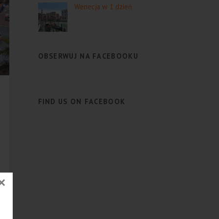
Wenecja w 1 dzień
OBSERWUJ NA FACEBOOKU
FIND US ON FACEBOOK
×