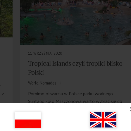
11 WRZEŚNIA, 2020
Tropical Islands czyli tropiki blisko
Polski
World Nomades
w
 z
Pomimo otwarcia w Polsce parku wodnego
Suntago koło Mszczonowa warto wybrać się do
bardziej znanego i dłużej już funkcjonującego parku
„Tropical Islands” w Niemczech. Park ten może być
ark
celem jednodniowych wycieczek z Polski czy też