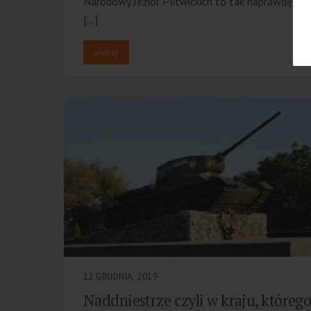
Narodowy Jezior Plitwickich to tak naprawdę 16
[…]
więcej
12 GRUDNIA, 2019
Naddniestrze czyli w kraju, któreg