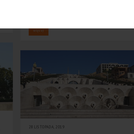
miejscem, które odwiedzimy w trakcie wyjazdu do
Berlina czy Drezna. 1. Od sterowców do parku
wodnego Na terenie dzisiejszego […]
więcej
28 LISTOPADA, 2019
o