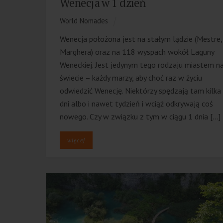
Wenecja w 1 dzień
World Nomades
Wenecja położona jest na stałym lądzie (Mestre,
Marghera) oraz na 118 wyspach wokół Laguny
Weneckiej. Jest jedynym tego rodzaju miastem n
świecie – każdy marzy, aby choć raz w życiu
odwiedzić Wenecję. Niektórzy spędzają tam kilka
dni albo i nawet tydzień i wciąż odkrywają coś
nowego. Czy w związku z tym w ciągu 1 dnia […]
więcej