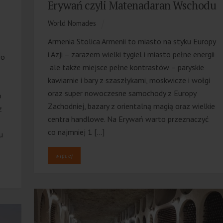
Erywań czyli Matenadaran Wschodu
World Nomades
Armenia Stolica Armenii to miasto na styku Europy
i Azji – zarazem wielki tygiel i miasto pełne energii
wo
ale także miejsce pełne kontrastów – paryskie
kawiarnie i bary z szaszłykami, moskwicze i wołgi
oraz super nowoczesne samochody z Europy
o
Zachodniej, bazary z orientalną magią oraz wielkie
z
centra handlowe. Na Erywań warto przeznaczyć
co najmniej 1 […]
u
więcej