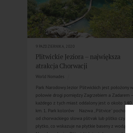
9 PAŹDZIERNIKA, 2020
Plitwickie Jeziora – największa
atrakcja Chorwacji
World Nomades
Park Narodowy Jezior Plitwickich jest położony 
połowie drogi pomiędzy Zagrzebiem a Zadarem –
każdego z tych miast oddalony jest o około 140
km. 1. Park kolorów Nazwa „Plitvice” pochodzi
od chorwackiego słowa plitvak lub plitko czyli
płytko, co wskazuje na płytkie baseny z wodą. P