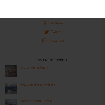
SOCIAL
Facebook
Twitter
Instagram
OSTATNIE WPISY
Cypryjskie halloumi
Południe Islandii – trasa
Północ Islandii – trasa