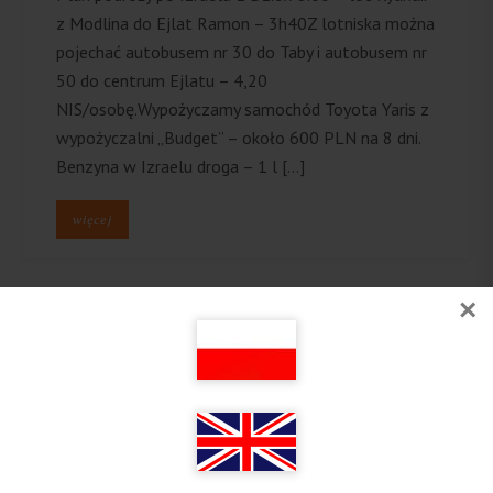
z Modlina do Ejlat Ramon – 3h40Z lotniska można
pojechać autobusem nr 30 do Taby i autobusem nr
50 do centrum Ejlatu – 4,20
NIS/osobę.Wypożyczamy samochód Toyota Yaris z
wypożyczalni „Budget” – około 600 PLN na 8 dni.
Benzyna w Izraelu droga – 1 l […]
więcej
×
Follow on Instagram