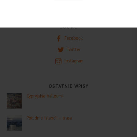
SOCIAL
Facebook
Twitter
Instagram
OSTATNIE WPISY
Cypryjskie halloumi
Południe Islandii – trasa