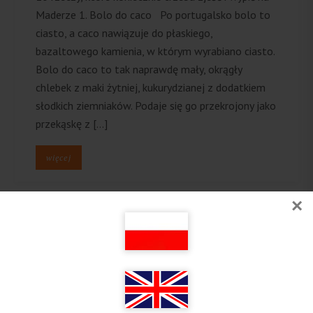
Maderze 1. Bolo do caco Po portugalsko bolo to
ciasto, a caco nawiązuje do płaskiego,
bazaltowego kamienia, w którym wyrabiano ciasto.
Bolo do caco to tak naprawdę mały, okrągły
chlebek z maki żytniej, kukurydzianej z dodatkiem
słodkich ziemniaków. Podaje się go przekrojony jako
przekąskę z […]
więcej
×
Follow on Instagram