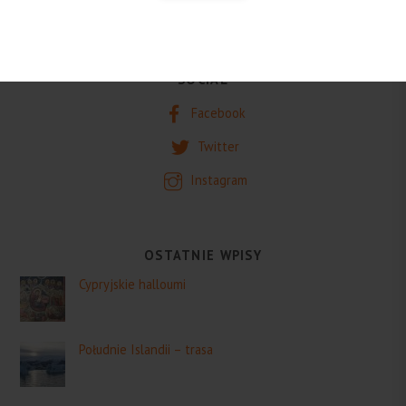
SOCIAL
Facebook
Twitter
Instagram
OSTATNIE WPISY
Cypryjskie halloumi
Południe Islandii – trasa