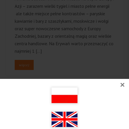
Azji – zarazem wielki tygiel i miasto pełne energii
ale także miejsce pełne kontrastów – paryskie
kawiarnie i bary z szaszłykami, moskwicze i wołgi
oraz super nowoczesne samochody z Europy
Zachodniej, bazary z orientalną magią oraz wielkie
centra handlowe. Na Erywań warto przeznaczyć co
najmniej 1 […]
więcej
×
Follow on Instagram