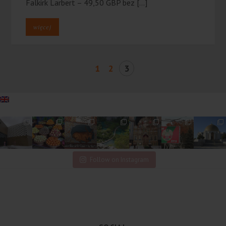
Falkirk Larbert – 49,50 GBP bez […]
więcej
1
2
3
Follow on Instagram