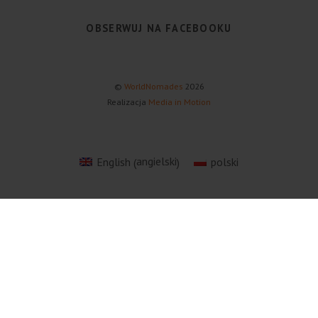
OBSERWUJ NA FACEBOOKU
©
WorldNomades
2026
Realizacja
Media in Motion
angielski
English
polski
(
)